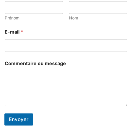
Prénom
Nom
E-mail
*
Commentaire ou message
Envoyer