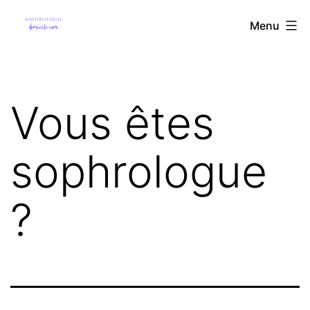
Aller
Sophrologie
Menu
au
domicile.com
contenu
Vous êtes
sophrologue
?