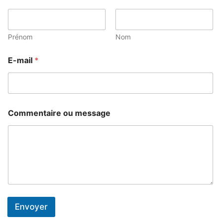
Prénom
Nom
E-mail
*
Commentaire ou message
Envoyer