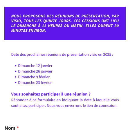
Nom
*