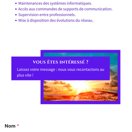
Nom
*